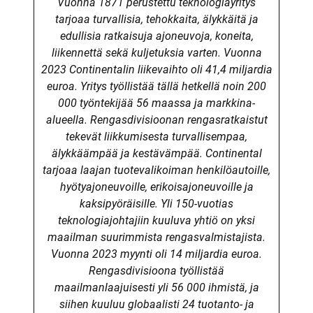
Vuonna 1871 perustettu teknologiayritys
tarjoaa turvallisia, tehokkaita, älykkäitä ja
edullisia ratkaisuja ajoneuvoja, koneita,
liikennettä sekä kuljetuksia varten. Vuonna
2023 Continentalin liikevaihto oli 41,4 miljardia
euroa. Yritys työllistää tällä hetkellä noin 200
000 työntekijää 56 maassa ja markkina-
alueella.
Rengasdivisioonan rengasratkaistut
tekevät liikkumisesta turvallisempaa,
älykkäämpää ja kestävämpää. Continental
tarjoaa laajan tuotevalikoiman henkilöautoille,
hyötyajoneuvoille, erikoisajoneuvoille ja
kaksipyöräisille. Yli 150-vuotias
teknologiajohtajiin kuuluva yhtiö on yksi
maailman suurimmista rengasvalmistajista.
Vuonna 2023 myynti oli 14 miljardia euroa.
Rengasdivisioona työllistää
maailmanlaajuisesti yli 56 000 ihmistä, ja
siihen kuuluu globaalisti 24 tuotanto- ja