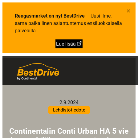
×
Rengasmarket on nyt BestDrive
– Uusi ilme,
sama paikallinen asiantuntemus ensiluokkaisella
palvelulla.
Lue lisää
2.9.2024
Lehdistötiedote
Continentalin Conti Urban HA 5 vie