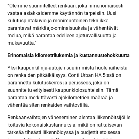
”Olemme suunnitelleet renkaan, joka nimenomaisesti
vastaa asiakkaidemme käytännön tarpeisiin. Uusi
kulutuspintakuvio ja monimuotoinen tekniikka
parantavat märkäajo-ominaisuuksia ja vähentävät
melua, mikä parantaa edelleen ajoturvallisuutta ja -
mukavuutta.”
Erinomaisia kilometrilukemia ja kustannustehokkuutta
Yksi kaupunkilinja-autojen suurimmista huolenaiheista
on renkaiden pitkäikäisyys. Conti Urban HA 5:ssä on
parannettu kulutuskerros ja perusseos, joka on
suunniteltu erityisesti kaupunkiolosuhteisiin. Tämä
parantaa merkittävästi ajokilometrien määrää ja
vähentää siten renkaiden vaihtoväliä.
Renkaanvaihtojen väheneminen alentaa liikennöitsijöille
koituvia kokonaiskustannuksia, mikä on ratkaisevan
tärkeää tiheästi liikennöidyssä ja budjettitietoisessa