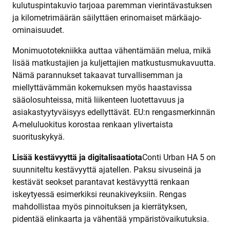
kulutuspintakuvio tarjoaa paremman vierintävastuksen
ja kilometrimäärän säilyttäen erinomaiset märkäajo-
ominaisuudet.
Monimuototekniikka auttaa vähentämään melua, mikä
lisää matkustajien ja kuljettajien matkustusmukavuutta.
Nämä parannukset takaavat turvallisemman ja
miellyttävämmän kokemuksen myös haastavissa
sääolosuhteissa, mitä liikenteen luotettavuus ja
asiakastyytyväisyys edellyttävät. EU:n rengasmerkinnän
A-meluluokitus korostaa renkaan ylivertaista
suorituskykyä.
Lisää kestävyyttä
ja
digitalisaatiota
Conti Urban HA 5 on
suunniteltu kestävyyttä ajatellen. Paksu sivuseinä ja
kestävät seokset parantavat kestävyyttä renkaan
iskeytyessä esimerkiksi reunakiveyksiin. Rengas
mahdollistaa myös pinnoituksen ja kierrätyksen,
pidentää elinkaarta ja vähentää ympäristövaikutuksia.