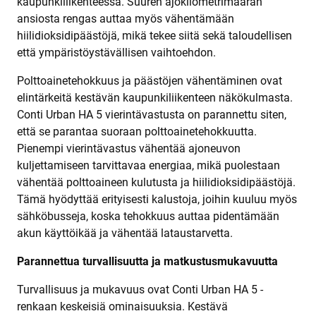
kaupunkiliikenteessä. Suuren ajokilometrimäärän
ansiosta rengas auttaa myös vähentämään
hiilidioksidipäästöjä, mikä tekee siitä sekä taloudellisen
että ympäristöystävällisen vaihtoehdon.
Polttoainetehokkuus ja päästöjen vähentäminen ovat
elintärkeitä kestävän kaupunkiliikenteen näkökulmasta.
Conti Urban HA 5 vierintävastusta on parannettu siten,
että se parantaa suoraan polttoainetehokkuutta.
Pienempi vierintävastus vähentää ajoneuvon
kuljettamiseen tarvittavaa energiaa, mikä puolestaan
vähentää polttoaineen kulutusta ja hiilidioksidipäästöjä.
Tämä hyödyttää erityisesti kalustoja, joihin kuuluu myös
sähköbusseja, koska tehokkuus auttaa pidentämään
akun käyttöikää ja vähentää lataustarvetta.
Parannettua turvallisuutta
ja
matkustusmukavuutta
Turvallisuus ja mukavuus ovat Conti Urban HA 5 -
renkaan keskeisiä ominaisuuksia. Kestävä