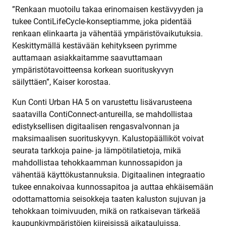
”Renkaan muotoilu takaa erinomaisen kestävyyden ja
tukee ContiLifeCycle-konseptiamme, joka pidentää
renkaan elinkaarta ja vähentää ympäristövaikutuksia.
Keskittymällä kestävään kehitykseen pyrimme
auttamaan asiakkaitamme saavuttamaan
ympäristötavoitteensa korkean suorituskyvyn
säilyttäen”, Kaiser korostaa.
Kun Conti Urban HA 5 on varustettu lisävarusteena
saatavilla ContiConnect-antureilla, se mahdollistaa
edistyksellisen digitaalisen rengasvalvonnan ja
maksimaalisen suorituskyvyn. Kalustopäälliköt voivat
seurata tarkkoja paine- ja lämpötilatietoja, mikä
mahdollistaa tehokkaamman kunnossapidon ja
vähentää käyttökustannuksia. Digitaalinen integraatio
tukee ennakoivaa kunnossapitoa ja auttaa ehkäisemään
odottamattomia seisokkeja taaten kaluston sujuvan ja
tehokkaan toimivuuden, mikä on ratkaisevan tärkeää
kaupunkiympäristöjen kiireisissä aikatauluissa.