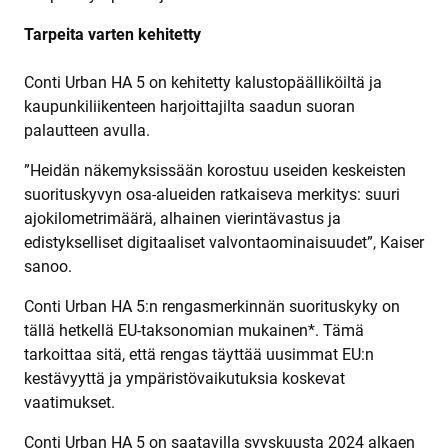
Tarpeita varten kehitetty
Conti Urban HA 5 on kehitetty kalustopäälliköiltä ja
kaupunkiliikenteen harjoittajilta saadun suoran
palautteen avulla.
”Heidän näkemyksissään korostuu useiden keskeisten
suorituskyvyn osa-alueiden ratkaiseva merkitys: suuri
ajokilometrimäärä, alhainen vierintävastus ja
edistykselliset digitaaliset valvontaominaisuudet”, Kaiser
sanoo.
Conti Urban HA 5:n rengasmerkinnän suorituskyky on
tällä hetkellä EU-taksonomian mukainen*. Tämä
tarkoittaa sitä, että rengas täyttää uusimmat EU:n
kestävyyttä ja ympäristövaikutuksia koskevat
vaatimukset.
Conti Urban HA 5 on saatavilla syyskuusta 2024 alkaen