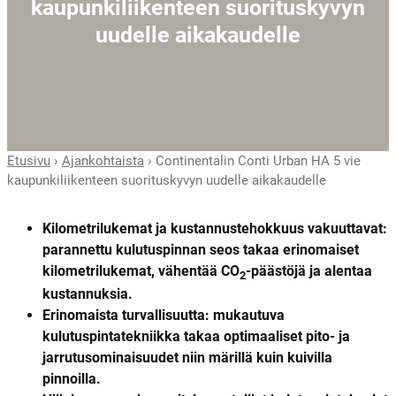
kaupunkiliikenteen suorituskyvyn
uudelle aikakaudelle
Etusivu
›
Ajankohtaista
›
Continentalin Conti Urban HA 5 vie
kaupunkiliikenteen suorituskyvyn uudelle aikakaudelle
Kilometrilukemat ja kustannustehokkuus vakuuttavat:
parannettu kulutuspinnan seos takaa erinomaiset
kilometrilukemat, vähentää CO
-päästöjä ja
alentaa
2
kustannuksia.
Erinomaista turvallisuutta:
mukautuva
kulutuspintatekniikka takaa optimaaliset pito- ja
jarrutusominaisuudet niin märillä kuin kuivilla
pinnoilla.