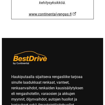
kehitysyksikköä.
www.continental-rengas.fi
Haukiputaalla sijaitseva rengasliike tarjoaa
sinulle laadukkaat renkaat, vanteet,
renkaanvaihdot, renkaiden kausisäilytyksen
eli rengashotellin, varaosien ja akkujen
myynnit, öljynvaihdot, autojen huollot ja
korjaukset sekä ilmastointilaitehuollot.