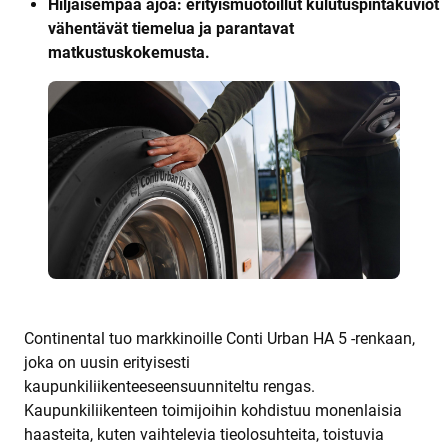
Hiljaisempaa ajoa: erityismuotoillut kulutuspintakuviot
vähentävät tiemelua ja parantavat
matkustuskokemusta.
Continental tuo markkinoille Conti Urban HA 5 -renkaan,
joka on uusin erityisesti
kaupunkiliikenteeseensuunniteltu rengas.
Kaupunkiliikenteen toimijoihin kohdistuu monenlaisia
haasteita, kuten vaihtelevia tieolosuhteita, toistuvia