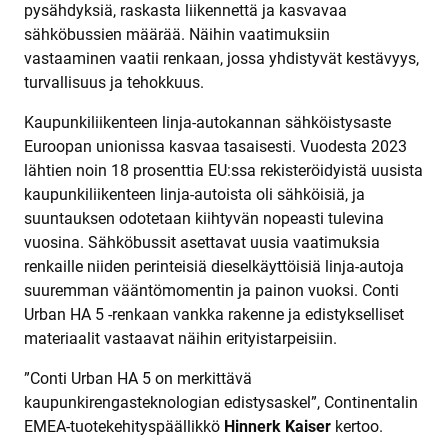
pysähdyksiä, raskasta liikennettä ja kasvavaa
sähköbussien määrää. Näihin vaatimuksiin
vastaaminen vaatii renkaan, jossa yhdistyvät kestävyys,
turvallisuus ja tehokkuus.
Kaupunkiliikenteen linja-autokannan sähköistysaste
Euroopan unionissa kasvaa tasaisesti. Vuodesta 2023
lähtien noin 18 prosenttia EU:ssa rekisteröidyistä uusista
kaupunkiliikenteen linja-autoista oli sähköisiä, ja
suuntauksen odotetaan kiihtyvän nopeasti tulevina
vuosina. Sähköbussit asettavat uusia vaatimuksia
renkaille niiden perinteisiä dieselkäyttöisiä linja-autoja
suuremman vääntömomentin ja painon vuoksi. Conti
Urban HA 5 -renkaan vankka rakenne ja edistykselliset
materiaalit vastaavat näihin erityistarpeisiin.
”Conti Urban HA 5 on merkittävä
kaupunkirengasteknologian edistysaskel”, Continentalin
EMEA-tuotekehityspäällikkö
Hinnerk Kaiser
kertoo.