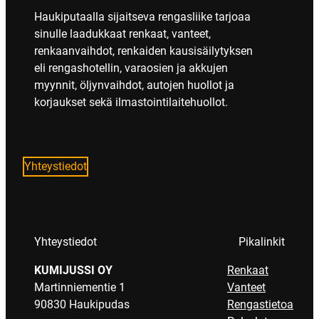
Haukiputaalla sijaitseva rengasliike tarjoaa
sinulle laadukkaat renkaat, vanteet,
renkaanvaihdot, renkaiden kausisäilytyksen
eli rengashotellin, varaosien ja akkujen
myynnit, öljynvaihdot, autojen huollot ja
korjaukset sekä ilmastointilaitehuollot.
Yhteystiedot
Yhteystiedot
Pikalinkit
KUMIJUSSI OY
Renkaat
Martinniementie 1
Vanteet
90830 Haukipudas
Rengastietoa