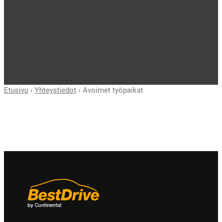
Etusivu
›
Yhteystiedot
›
Avoimet työpaikat