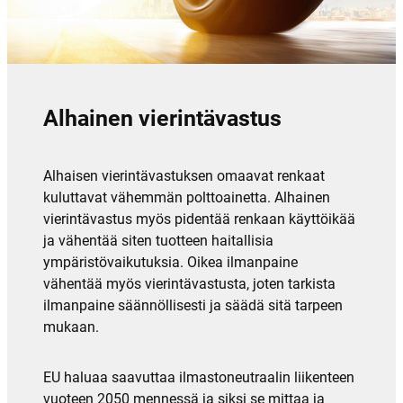
Alhainen vierintävastus
Alhaisen vierintävastuksen omaavat renkaat
kuluttavat vähemmän polttoainetta. Alhainen
vierintävastus myös pidentää renkaan käyttöikää
ja vähentää siten tuotteen haitallisia
ympäristövaikutuksia. Oikea ilmanpaine
vähentää myös vierintävastusta, joten tarkista
ilmanpaine säännöllisesti ja säädä sitä tarpeen
mukaan.
EU haluaa saavuttaa ilmastoneutraalin liikenteen
vuoteen 2050 mennessä ja siksi se mittaa ja