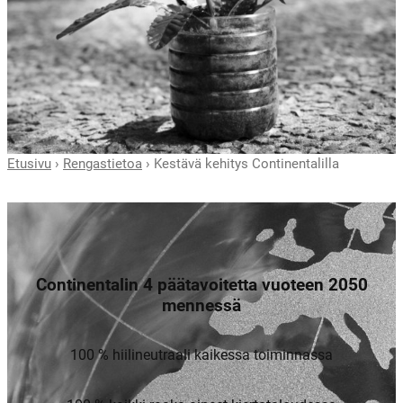
Etusivu
›
Rengastietoa
›
Kestävä kehitys Continentalilla
Continentalin 4 päätavoitetta vuoteen 2050
mennessä
100 % hiilineutraali kaikessa toiminnassa