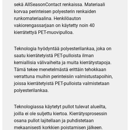
sekä AllSeasonContact renkaissa. Materiaali
korvaa perinteisen polyesterin renkaiden
runkomateriaalina. Henkilöauton
vakiorengassarjaan on käytetty noin 40
kierrätettyä PET-muovipulloa.
Teknologia hyödyntää polyesterilankaa, joka on
saatu kierrätetyistä PET-pulloista ilman
kemiallisia välivaiheita ja muita kierrätystapoja.
Tämä tekee menetelmästä erittäin tehokkaan
verrattuna muihin perinteisiin valmistustapoihin,
joissa kierrätetyistä PET-pulloista valmistetaan
polyesterilankaa.
Teknologiassa käytetyt pullot tulevat alueilta,
joilla ei ole suljettu kiertoa. Kierrätysprosessin
osana pullot lajitellaan ja puhdistetaan
mekaanisesti korkkien poistamisen jälkeen.