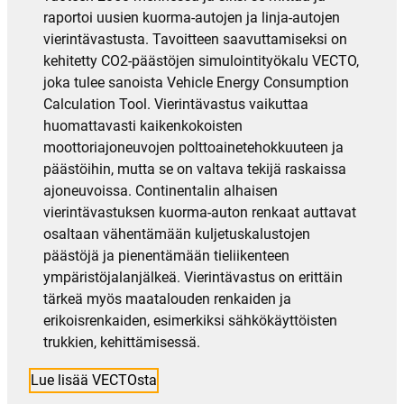
raportoi uusien kuorma-autojen ja linja-autojen
vierintävastusta. Tavoitteen saavuttamiseksi on
kehitetty CO2-päästöjen simulointityökalu VECTO,
joka tulee sanoista Vehicle Energy Consumption
Calculation Tool. Vierintävastus vaikuttaa
huomattavasti kaikenkokoisten
moottoriajoneuvojen polttoainetehokkuuteen ja
päästöihin, mutta se on valtava tekijä raskaissa
ajoneuvoissa. Continentalin alhaisen
vierintävastuksen kuorma-auton renkaat auttavat
osaltaan vähentämään kuljetuskalustojen
päästöjä ja pienentämään tieliikenteen
ympäristöjalanjälkeä. Vierintävastus on erittäin
tärkeä myös maatalouden renkaiden ja
erikoisrenkaiden, esimerkiksi sähkökäyttöisten
trukkien, kehittämisessä.
Lue lisää VECTOsta