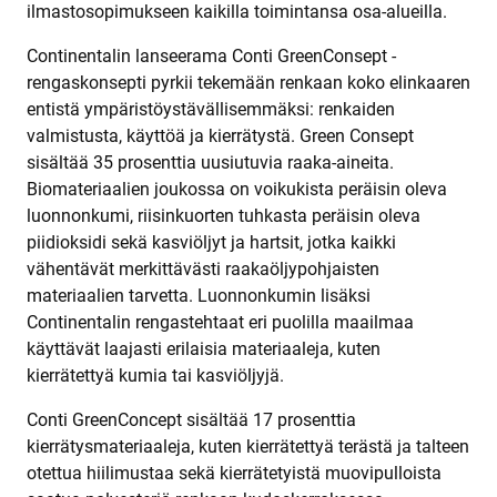
ilmastosopimukseen kaikilla toimintansa osa-alueilla.
Continentalin lanseerama Conti GreenConsept -
rengaskonsepti pyrkii tekemään renkaan koko elinkaaren
entistä ympäristöystävällisemmäksi: renkaiden
valmistusta, käyttöä ja kierrätystä. Green Consept
sisältää 35 prosenttia uusiutuvia raaka-aineita.
Biomateriaalien joukossa on voikukista peräisin oleva
luonnonkumi, riisinkuorten tuhkasta peräisin oleva
piidioksidi sekä kasviöljyt ja hartsit, jotka kaikki
vähentävät merkittävästi raakaöljypohjaisten
materiaalien tarvetta. Luonnonkumin lisäksi
Continentalin rengastehtaat eri puolilla maailmaa
käyttävät laajasti erilaisia materiaaleja, kuten
kierrätettyä kumia tai kasviöljyjä.
Conti GreenConcept sisältää 17 prosenttia
kierrätysmateriaaleja, kuten kierrätettyä terästä ja talteen
otettua hiilimustaa sekä kierrätetyistä muovipulloista