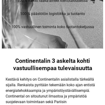
100 % kaikki raaka-aineet kiertotaloudessa
100 % päästötön logistiikka ja tuotanto
100% vastuullinen toiminta koko tuotantoketjussa
Continentalin 3 askelta kohti
vastuullisempaa tulevaisuutta
Kestävä kehitys on Continentalin asialistalla tärkeällä
sijalla. Renkaista pyritään tekemään koko ajan entistä
energiatehokkaampia ja ympäristöystävällisempiä.
Continental on sitoutunut ilmastoa ja ympäristöä
suojelevaan toimintaan sekä Pariisin