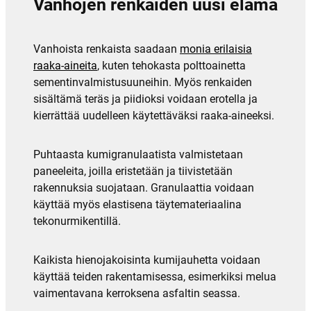
Vanhojen renkaiden uusi elämä
Vanhoista renkaista saadaan
monia erilaisia
raaka-aineita
, kuten tehokasta polttoainetta
sementinvalmistusuuneihin. Myös renkaiden
sisältämä teräs ja piidioksi voidaan erotella ja
kierrättää uudelleen käytettäväksi raaka-aineeksi.
Puhtaasta kumigranulaatista valmistetaan
paneeleita, joilla eristetään ja tiivistetään
rakennuksia suojataan. Granulaattia voidaan
käyttää myös elastisena täytemateriaalina
tekonurmikentillä.
Kaikista hienojakoisinta kumijauhetta voidaan
käyttää teiden rakentamisessa, esimerkiksi melua
vaimentavana kerroksena asfaltin seassa.