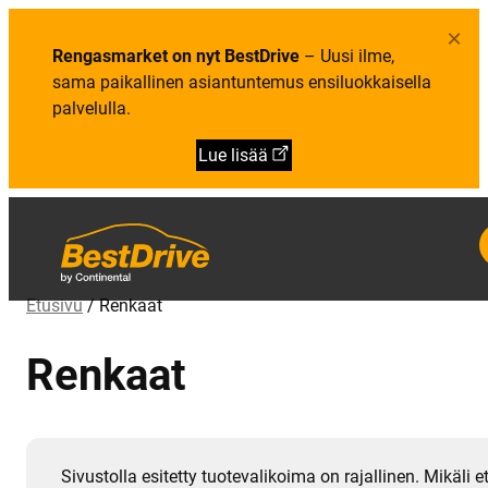
×
Rengasmarket on nyt BestDrive
– Uusi ilme,
sama paikallinen asiantuntemus ensiluokkaisella
palvelulla.
Lue lisää
Etusivu
/ Renkaat
Renkaat
Sivustolla esitetty tuotevalikoima on rajallinen. Mikäli e