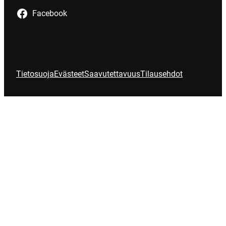
Facebook
Tietosuoja
Evästeet
Saavutettavuus
Tilausehdot