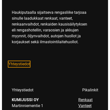
Haukiputaalla sijaitseva rengasliike tarjoaa
sinulle laadukkaat renkaat, vanteet,
renkaanvaihdot, renkaiden kausisäilytyksen
eli rengashotellin, varaosien ja akkujen
myynnit, öljynvaihdot, autojen huollot ja
korjaukset sekä ilmastointilaitehuollot.
Yhteystiedot
Yhteystiedot
Pikalinkit
KUMIJUSSI OY
Renkaat
Martinniementie 1
Vanteet