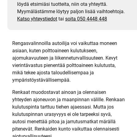
löydä etsimiäsi tuotteita, niin ota yhteyttä.
Myymälästämme löytyy paljon lisää vaihtoehtoja.
Katso yhteystiedot
tai
soita 050 4448 448
Rengasvalinnoilla autoilija voi vaikuttaa moneen
asiaan, kuten polttoaineen kulutukseen,
ajomukavuuteen ja liikenneturvallisuuteen. Kevyt
vierintävastus pienentää polttoaineen kulutusta,
mikä tekee ajosta taloudellisempaa ja
ympäristöystävällisempää.
Renkaat muodostavat ainoan ja olennaisen
yhteyden ajoneuvon ja maanpinnan välille. Renkaan
kulutuspinta tarttuu tiehen ajaessasi. Mutta jos
kulutuspinnan urasyvyys ei ole tarpeeksi syvä,
autosi menettää pitoa ja jarrutusmatkat märällä
pitenevät. Renkaiden kunto vaikuttaa olennaisesti
ajoturvallisuuteesi.